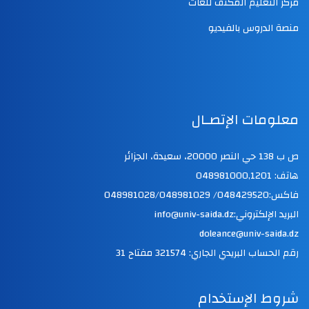
مركز التعليم المكثف للغات
منصة الدروس بالفيديو
معلومات الإتصـال
ص ب 138 حي النصر 20000، سعيدة، الجزائر
هاتف: 048981000,1201
فاكس:048429520/ 048981028/048981029
البريد الإلكتروني:info@univ-saida.dz
doleance@univ-saida.dz
رقم الحساب البريدي الجاري: 321574 مفتاح 31
شروط الإستخدام