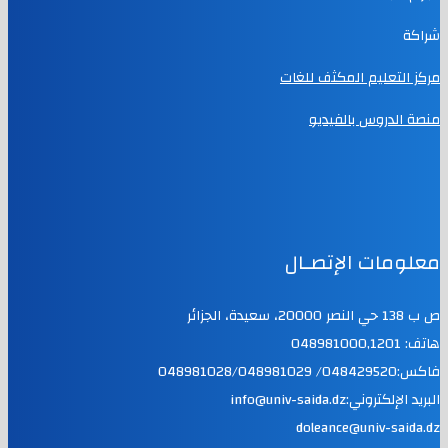
شراكة
مركز التعليم المكثف للغات
منصة الدروس بالفيديو
معلومات الإتصـال
ص ب 138 حي النصر 20000، سعيدة، الجزائر
هاتف: 048981000,1201
فاكس:048429520/ 048981028/048981029
البريد الإلكتروني:info@univ-saida.dz
doleance@univ-saida.dz