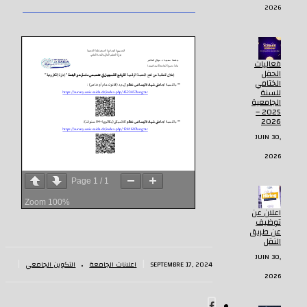
2026
فعاليات
الحفل
الختامي
للسنة
الجامعية
2025 –
2026
JUIN 30,
2026
Page
1
/
1
Zoom
100%
اعلان عن
توظيف
عن طريق
النقل
JUIN 30,
.
|
|
SEPTEMBRE 17, 2024
اعلانات الجامعة
التكوين الجامعي
2026