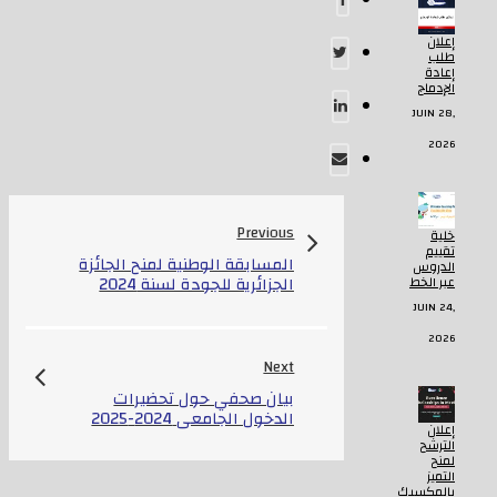
إعلان
طلب
إعادة
الإدماج
JUIN 28,
2026
Previous
خلية
تقييم
المسابقة الوطنية لمنح الجائزة
الدروس
الجزائرية للجودة لسنة 2024
عبر الخط
JUIN 24,
2026
Next
بيان صحفي حول تحضيرات
الدخول الجامعي 2024-2025
إعلان
الترشح
لمنح
التميز
بالمكسيك