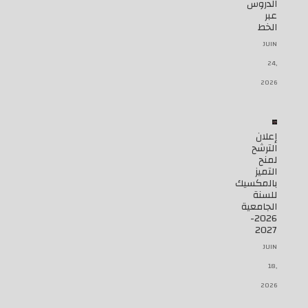
الدروس
عبر
الخط
JUIN
24,
2026
إعلان
الترشح
لمنح
التميز
بالمكسيك
للسنة
الجامعية
2026-
2027
JUIN
18,
2026