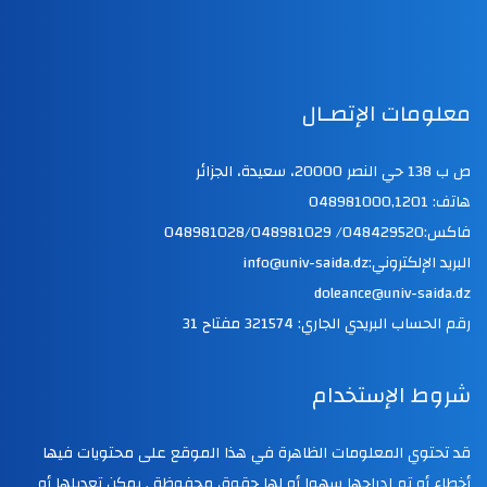
معلومات الإتصـال
ص ب 138 حي النصر 20000، سعيدة، الجزائر
هاتف: 048981000,1201
فاكس:048429520/ 048981028/048981029
البريد الإلكتروني:info@univ-saida.dz
doleance@univ-saida.dz
رقم الحساب البريدي الجاري: 321574 مفتاح 31
شروط الإستخدام
قد تحتوي المعلومات الظاهرة في هذا الموقع على محتويات فيها
أخطاء أو تم إدراجها سهوا أو لها حقوق محفوظة . يمكن تعديلها أو