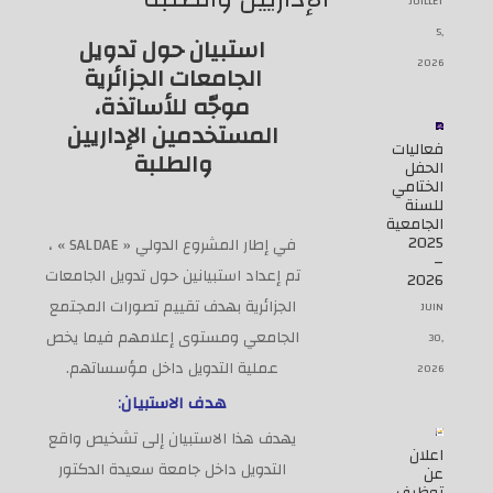
JUILLET
5,
استبيان حول تدويل
2026
الجامعات الجزائرية
موجّه
للأساتذة،
المستخدمين الإداريين
فعاليات
وا
لطلبة
الحفل
الختامي
للسنة
الجامعية
2025
في إطار المشروع الدولي
« SALDAE »
،
–
تم إعداد استبيانين حول تدويل الجامعات
2026
الجزائرية بهدف تقييم تصورات المجتمع
JUIN
الجامعي ومستوى إعلامهم فيما يخص
30,
عملية التدويل داخل مؤسساتهم
.
2026
هدف الاستبيان
:
يهدف هذا الاستبيان إلى تشخيص واقع
اعلان
التدويل داخل جامعة سعيدة الدكتور
عن