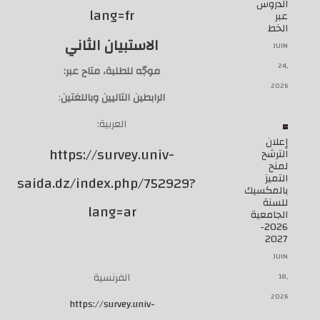
الدروس
lang=fr
عبر
الخط
الاستبيان الثاني
JUIN
24,
موجّه للطلبة، متاح عبر
:
2026
الرابطين التاليين وباللغتين
:
العربية:
إعلان
https://survey.univ-
الترشح
لمنح
التميز
saida.dz/index.php/752929?
بالمكسيك
للسنة
lang=ar
الجامعية
2026-
2027
JUIN
الفرنسية
18,
2026
https://survey.univ-