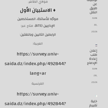
توظيف
مولاي الطاهر
.
عن
طريق
♦
الاستبيان الأول
النقل
JUIN
موجّه
للأساتذة، المستخدمين
30,
الإداريين
(ATS)
، متاح عبر
:
2026
الرابطين التاليين وباللغتين
:
العربية:
إعلان
https://survey.univ-
طلب
إعادة
saida.dz/index.php/492844?
الإدماج
JUIN
lang=ar
28,
2026
الفرنسية
https://survey.univ-
خلية
saida.dz/index.php/492844?
تقييم