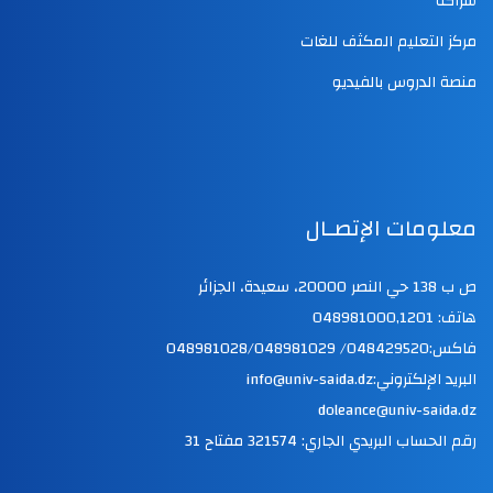
شراكة
مركز التعليم المكثف للغات
منصة الدروس بالفيديو
معلومات الإتصـال
ص ب 138 حي النصر 20000، سعيدة، الجزائر
هاتف: 048981000,1201
فاكس:048429520/ 048981028/048981029
البريد الإلكتروني:info@univ-saida.dz
doleance@univ-saida.dz
رقم الحساب البريدي الجاري: 321574 مفتاح 31