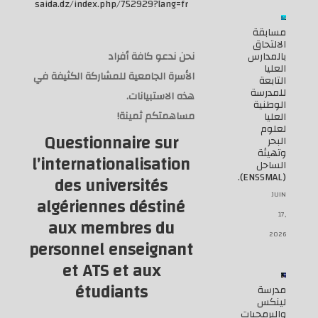
saida.dz/index.php/752929?lang=fr
مسابقة
الالتحاق
بالمدارس
نحن ندعو كافة أفراد
العليا
ا
لأسرة
الجامعي
ة
للمشاركة الكثيفة في
التابعة
للمدرسة
هذه الاستبيانات
.
الوطنية
مساهمتكم ثمينة
!
العليا
لعلوم
Questionnaire sur
البحر
وتهيئة
l’internationalisation
الساحل
(ENSSMAL).
des universités
JUIN
algérienn
es déstiné
17,
aux membres du
2026
personnel enseignant
et ATS et aux
étudiants
مدرسة
لينكس
والبرمجيات