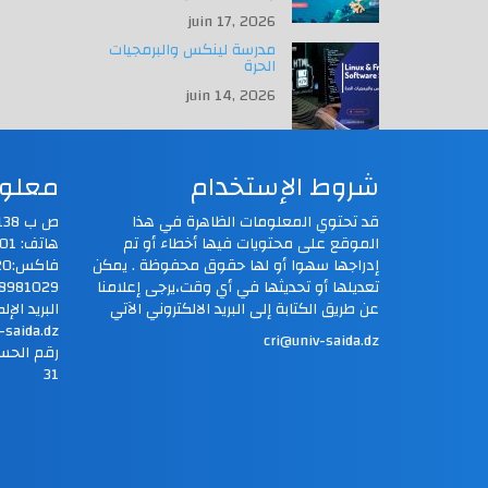
juin 17, 2026
مدرسة لينكس والبرمجيات
الحرة
juin 14, 2026
شروط الإستخدام
معلوم
قد تحتوي المعلومات الظاهرة في هذا
ص ب 138 حي النصر 20000، سعيدة، الجزائر
الموقع على محتويات فيها أخطاء أو تم
هاتف: 048981000,1201
إدراجها سهوا أو لها حقوق محفوظة . يمكن
تعديلها أو تحديثها في أي وقت،يرجى إعلامنا
8981029
عن طريق الكتابة إلى البريد الالكتروني الآتي
البريد الإلكتروني:.dz
-saida.dz
cri@univ-saida.dz
31