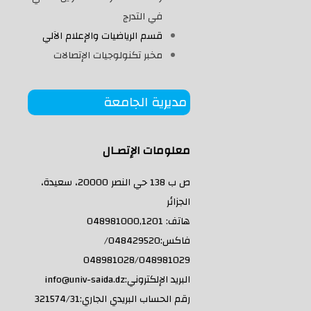
في التدرج
قسم الرياضيات والإعلام الآلي
مخبر تكنولوجيات الإتصالات
مديرية الجامعة
معلومات الإتصـال
ص ب 138 حي النصر 20000، سعيدة،
الجزائر
هاتف: 048981000,1201
فاكس:048429520/
048981028/048981029
البريد الإلكتروني:info@univ-saida.dz
رقم الحساب البريدي الجاري:321574/31