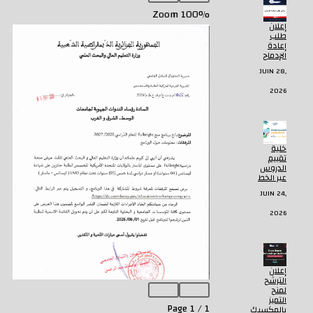
Zoom
100%
إعلان
طلب
إعادة
الإدماج
JUIN 28,
2026
خلية
تقييم
الدروس
عبر الخط
JUIN 24,
2026
إعلان
الترشح
لمنح
التميز
Page
1
/
1
بالمكسيك