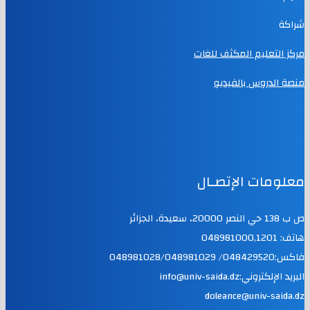
شراكة
مركز التعليم المكثف للغات
منصة الدروس بالفيديو
معلومات الإتصـال
ص ب 138 حي النصر 20000، سعيدة، الجزائر
هاتف: 048981000,1201
فاكس:048429520/ 048981028/048981029
البريد الإلكتروني:info@univ-saida.dz
doleance@univ-saida.dz