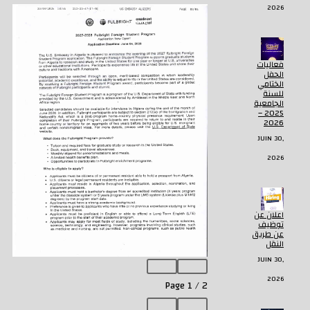
2026
فعاليات
الحفل
الختامي
للسنة
الجامعية
2025 –
2026
JUIN 30,
2026
اعلان عن
توظيف
عن طريق
النقل
JUIN 30,
2026
Page
1
/
2