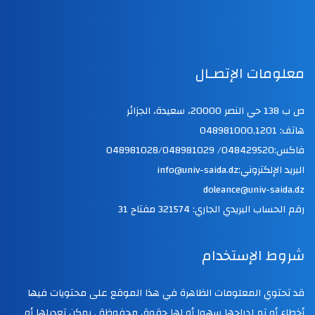
معلومات الإتصـال
ص ب 138 حي النصر 20000، سعيدة، الجزائر
هاتف: 048981000,1201
فاكس:048429520/ 048981028/048981029
البريد الإلكتروني:info@univ-saida.dz
doleance@univ-saida.dz
رقم الحساب البريدي الجاري: 321574 مفتاح 31
شروط الإستخدام
قد تحتوي المعلومات الظاهرة في هذا الموقع على محتويات فيها
أخطاء أو تم إدراجها سهوا أو لها حقوق محفوظة . يمكن تعديلها أو