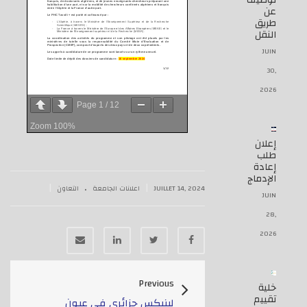
توظيف
عن
طريق
النقل
JUIN
30,
2026
Page
1
/
12
Zoom
100%
إعلان
طلب
إعادة
الإدماج
.
|
|
JUILLET 14, 2024
اعلانات الجامعة
التعاون
JUIN
28,
2026
Previous
خلية
تقييم
لينيكس جزائري في عيون