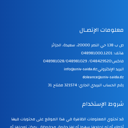
معلومات الإتصـال
ص ب 138 حي النصر 20000، سعيدة، الجزائر
هاتف: 048981000,1201
فاكس:048429520/ 048981028/048981029
البريد الإلكتروني:info@univ-saida.dz
doleance@univ-saida.dz
رقم الحساب البريدي الجاري: 321574 مفتاح 31
شروط الإستخدام
قد تحتوي المعلومات الظاهرة في هذا الموقع على محتويات فيها
أخطاء أو تم إدراجها سهوا أو لها حقوق محفوظة . يمكن تعديلها أو