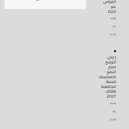
الدروس
عبر
الخط
JUIN
24,
2026
إعلان
الترشح
لمنح
التميز
بالمكسيك
للسنة
الجامعية
2026-
2027
JUIN
18,
2026