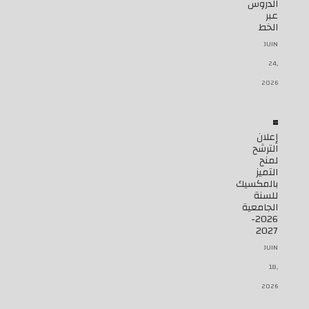
الدروس
عبر
الخط
JUIN
24,
2026
إعلان
الترشح
لمنح
التميز
بالمكسيك
للسنة
الجامعية
2026-
2027
JUIN
18,
2026