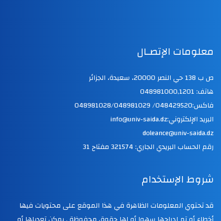
معلومات الإتصـال
ص ب 138 حي النصر 20000، سعيدة، الجزائر
هاتف: 048981000,1201
فاكس:048429520/ 048981028/048981029
البريد الإلكتروني:info@univ-saida.dz
doleance@univ-saida.dz
رقم الحساب البريدي الجاري: 321574 مفتاح 31
شروط الإستخدام
قد تحتوي المعلومات الظاهرة في هذا الموقع على محتويات فيها
أخطاء أو تم إدراجها سهوا أو لها حقوق محفوظة . يمكن تعديلها أو