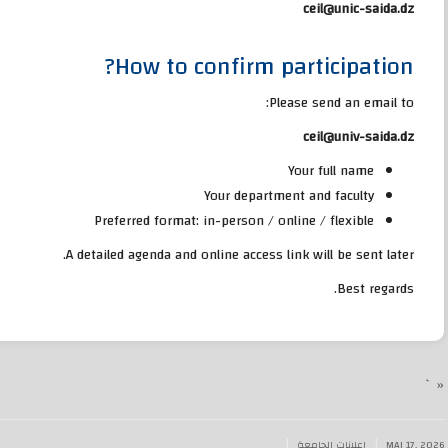
ceil@unic-saida.dz
How to confirm participation?
Please send an email to:
ceil@univ-saida.dz
Your full name
Your department and faculty
Preferred format: in-person / online / flexible
A detailed agenda and online access link will be sent later.
Best regards.
« `
|
|
MAI 17, 2026
اعلانات الجامعة