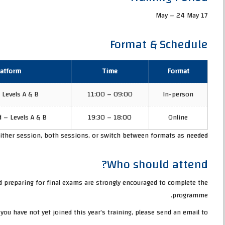
17 May – 24 May
Format & Schedule
latform
Time
Format
 Levels A & B
09:00 – 11:00
In-person
d – Levels A & B
18:00 – 19:30
Online
ither session, both sessions, or switch between formats as needed.
Who should attend?
nd preparing for final exams are strongly encouraged to complete the
programme.
 you have not yet joined this year’s training, please send an email to: