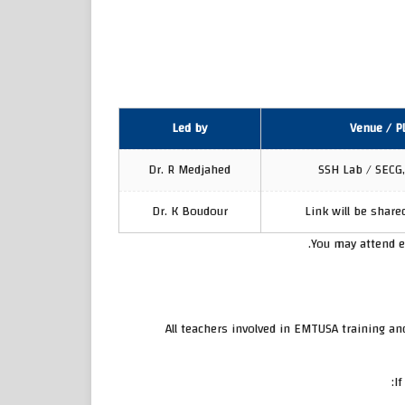
Led by
Venue / P
Dr. R Medjahed
SSH Lab / SECG,
Dr. K Boudour
Link will be share
You may attend e
All teachers involved in EMTUSA training a
If