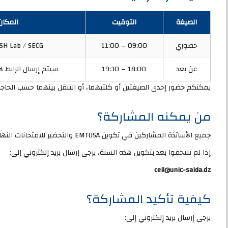
الصيغة
التوقيت
المكان
حضوري
09:00 – 11:00
SSH Lab / SECG المستويان A و
عن بعد
18:00 – 19:30
سيتم إرسال الرابط لاحق
يمكنكم حضور إحدى الصيغتين أو كلتيهما، أو التنقل بينهما حسب الحاجة
من يمكنه المشاركة؟
جميع الأساتذة المشاركين في تكوين EMTUSA والتحضير للامتحانات النهائية مدعوون لإتمام هذا البرنامج.
إذا لم تلتحقوا بعد بتكوين هذه السنة، يرجى إرسال بريد إلكتروني إلى:
ceil@unic-saida.dz
كيفية تأكيد المشاركة؟
يرجى إرسال بريد إلكتروني إلى: