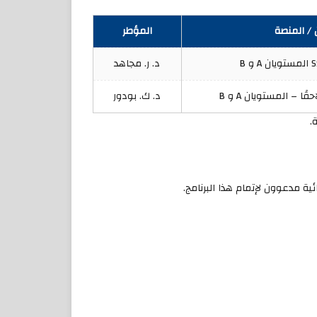
 / المنصة
المؤطر
 B
د. ر. مجاهد
ًا – المستويان A و B
د. ك. بودور
.