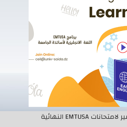
دعوة للمشاركة في التكوين المكثف للتحضير لامتحانات EMTUSA النهائية