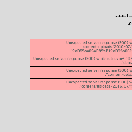
Unexpected server response (500) wh
content/uploads/201
%D8%A8%D8%B1%D9%86%D8%
Unexpected server response (500) while retrieving PD
dema
Unexpected server response (500) wh
content/uplo
Unexpected server response (500) wh
content/uploads/2016/07/th