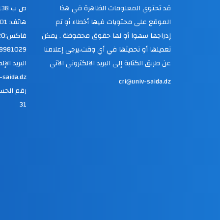
قد تحتوي المعلومات الظاهرة في هذا
ص ب 138 حي النصر 20000، سعيدة، الجزائر
الموقع على محتويات فيها أخطاء أو تم
هاتف: 048981000,1201
إدراجها سهوا أو لها حقوق محفوظة . يمكن
تعديلها أو تحديثها في أي وقت،يرجى إعلامنا
8981029
عن طريق الكتابة إلى البريد الالكتروني الآتي
البريد الإلكتروني:.dz
-saida.dz
cri@univ-saida.dz
31