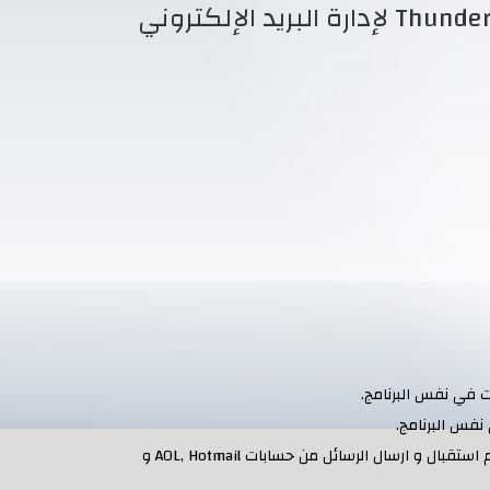
دليل البرنامج Zimbra Desktop والبرنامج Thunderbird لإدارة البريد الإلكتروني
ات في نفس البرنامج.
نفس البرنامج.
قراءة و كتابة البريد الإلكتروني بكل سهولة من خلال POP, IMAP و يدعم استقبال و ارسال الرسائل من حسابات AOL, Hotmail و