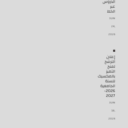
الدروس
عبر
الخط
JUIN
24,
2026
إعلان
الترشح
لمنح
التميز
بالمكسيك
للسنة
الجامعية
2026-
2027
JUIN
18,
2026