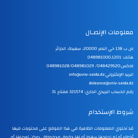
معلومات الإتصـال
ص ب 138 حي النصر 20000، سعيدة، الجزائر
هاتف: 048981000,1201
فاكس:048429520/ 048981028/048981029
البريد الإلكتروني:info@univ-saida.dz
doleance@univ-saida.dz
رقم الحساب البريدي الجاري: 321574 مفتاح 31
شروط الإستخدام
قد تحتوي المعلومات الظاهرة في هذا الموقع على محتويات فيها
أخطاء أو تم إدراجها سهوا أو لها حقوق محفوظة . يمكن تعديلها أو