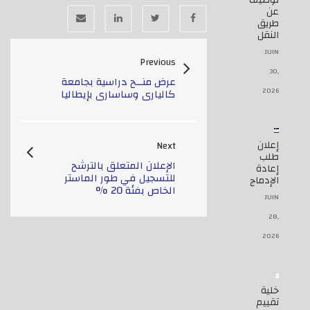
توظيف
عن
طريق
النقل
JUIN
Previous
30,
عرض منــح دراسية بجامعة
2026
كالياري وساساري بإيطاليا
إعلان
Next
طلب
الإعلان المتعلق بالترشح
إعادة
للتسجيل في طور الماستر
الإدماج
الخاص بفئة 20 %
JUIN
28,
2026
خلية
تقييم