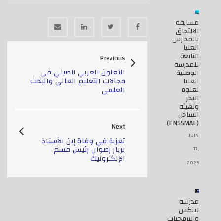
مسابقة
الالتحاق
بالمدارس
العليا
التابعة
Previous
للمدرسة
التعاون العربي الصيني في
الوطنية
مجالات التعليم العالي والبحث
العليا
لعلوم
العلمي
البحر
وتهيئة
الساحل
(ENSSMAL).
Next
JUIN
تعزية في وفاة إبن الأستاذ
بربار رضوان رئيس قسم
17,
الإلكترونيك
2026
مدرسة
لينكس
والبرمجيات