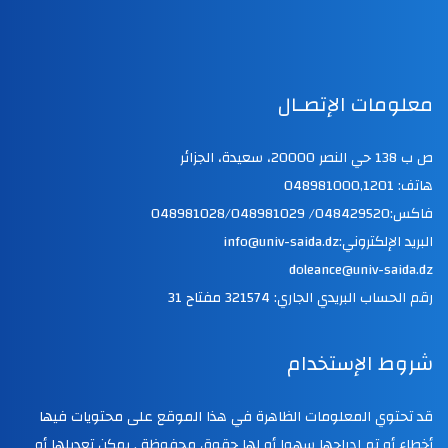
معلومات الإتصـال
ص ب 138 حي النصر 20000، سعيدة، الجزائر
هاتف: 048981000,1201
فاكس:048429520/ 048981028/048981029
البريد الإلكتروني:info@univ-saida.dz
doleance@univ-saida.dz
رقم الحساب البريدي الجاري: 321574 مفتاح 31
شروط الإستخدام
قد تحتوي المعلومات الظاهرة في هذا الموقع على محتويات فيها
أخطاء أو تم إدراجها سهوا أو لها حقوق محفوظة . يمكن تعديلها أو