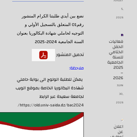
JUILLET
5,
نضع بين أيدي طلبتنا الكرام المنشور
2026
01
رقم
المتعلق بالتسجيل اﻷولي و
التوجيه لحاملي شهادة البكالوريا بعنوان
فعاليات
2024-2025
السنة الجامعية
الحفل
الختامي
تحميل المنشور
للسنة
الجامعية
2025
ملاحظة:
–
2026
يمكن للطلبة الولوج الى بوابة حاملي
JUIN
شهادة البكالوريا الخاصة بموقع الويب
30,
لجامعة سعيدة عبر الرابط
2026
https://old.univ-saida.dz/bac2024/
اعلان
عن