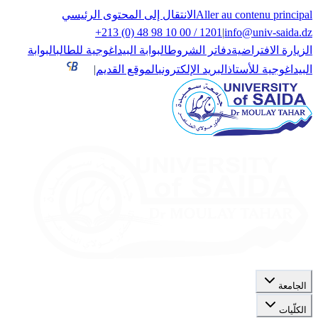
Aller au contenu principal
الانتقال إلى المحتوى الرئيسي
+213 (0) 48 98 10 00 / 1201
|
info@univ-saida.dz
الزيارة الافتراضية
دفاتر الشروط
البوابة البيداغوجية للطالب
البوابة
البيداغوجية للأستاذ
البريد الإلكتروني
الموقع القديم
|
الجامعة
الكلّيات