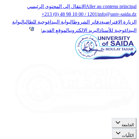
Aller au contenu principal
الانتقال إلى المحتوى الرئيسي
+213 (0) 48 98 10 00 / 1201
|
info@univ-saida.dz
الزيارة الافتراضية
دفاتر الشروط
البوابة البيداغوجية للطالب
البوابة
البيداغوجية للأستاذ
البريد الإلكتروني
الموقع القديم
|
الجامعة
الكلّيات