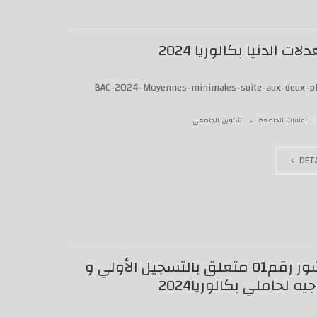
لات الدنيا بكالوريا 2024
BAC-2024-Moyennes-minimales-suite-aux-deux-p
.
|
اعلانات الجامعة
التكوين الجامعي
DETA
منشور رقم01 متعلق بالتسجيل اﻷولي و
يه لحاملي بكالوريا2024