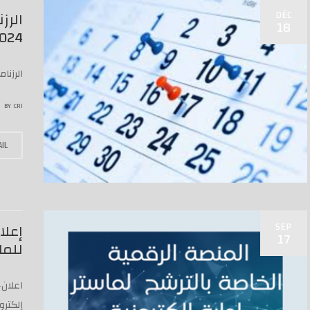
DÉC
الرز
18
24-2025
الرزنام
BY
CRI
IL
SEP
إعلا
17
للما
اعلان-
إلكترو