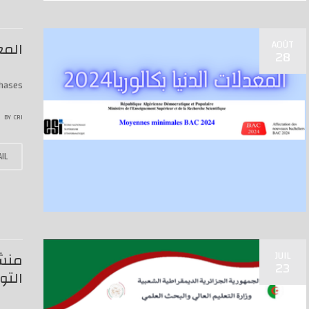
AOÛT
المعد
28
hases
BY
CRI
IL
JUIL
23
التوج