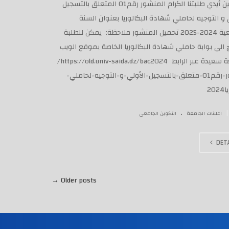
نضع بين أيدي طلبتنا الكرام المنشور رقم01 المتعلق بالتسجيل
و التوجيه لحاملي شهادة البكالوريا بعنوان السنة
الجامعية 2024-2025 تحميل المنشور ملاحظة: يمكن للطلبة
 الى بوابة حاملي شهادة البكالوريا الخاصة بموقع الويب
لجامعة سعيدة عبر الرابط https://old.univ-saida.dz/bac2024/
منشور-رقم01-متعلق-بالتسجيل-اﻷولي-و-التوجيه-لحاملي-
20
.
|
اعلانات الجامعة
التكوين الجامعي
DETA
→
Older posts