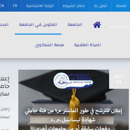
الصحة
اتصل بنا
دفاتر الشروط
الزيارة الافتراضية
FR
EN
الجامعة
التكوين في الجامعة
البح
الحياة الطلابية
منصة الشكاوى
AOÛT
31
حامل
سابق
ليسان