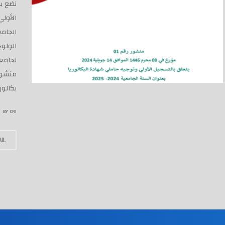
اﻷولي 
الولوج
بكالوريا24
BY
CRI
IL