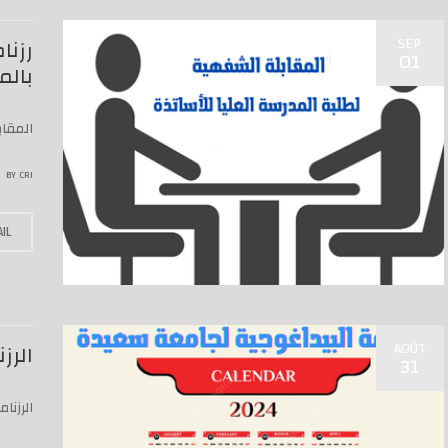
SEP
رزنا
01
بالمد
المقاب
BY
CRI
IL
AOÛT
الرز
31
الرزنا