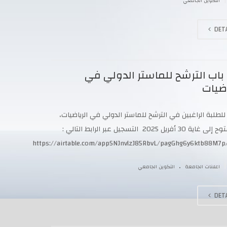
|
التكوين الجامعي
DETA
باب الترشح للماستر الدولي في
اضيات
لطلبة الراغبين في الترشح للماستر الدولي في الرياضيات،
والمفتوح إلى غاية 30 أفريل 2025 التسجيل عبر الرابط التالي :
https://airtable.com/appSNJnvlzJ85RbvL/pagGhg6y6ktb88M7p
.
|
اعلانات الجامعة
التكوين الجامعي
DETA