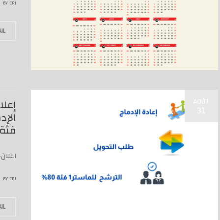
BY
CRI
IL
AOÛT
إعلا
31
فئة 80
اعلان-اعاد
BY
CRI
IL