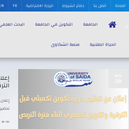
الصحة
اتصل بنا
دفاتر الشروط
الزيارة الافتراضية
FR
EN
الجامعة
التكوين في الجامعة
البحث العلمي
الحياة الطلابية
منصة الشكاوى
NOV
إعلا
28
التر
إعلان
تحضيري
BY
CRI