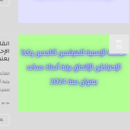
MAI
القا
15
الإح
بعنوا
القائم
للمتر
BY
CRI
IL