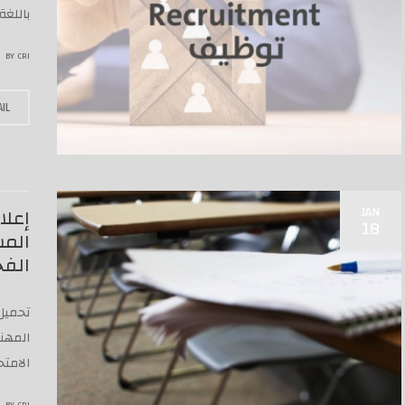
باللغة-العربية-1-
BY
CRI
IL
JAN
إعلا
18
المس
الف
تحميل 
المهني
الامتح