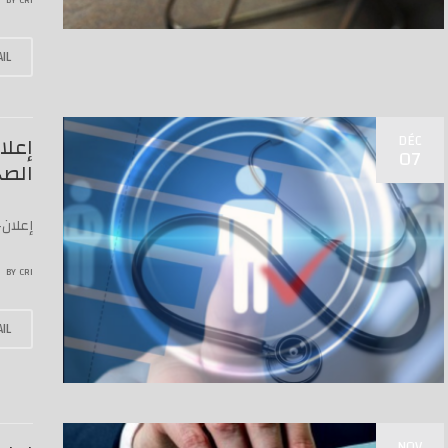
BY
CRI
IL
DÉC
إعلا
07
الصح
إعلان
BY
CRI
IL
NOV