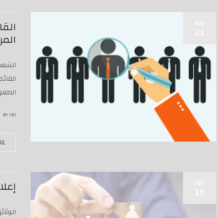
AVR
القا
21
المر
الشعب 
القائ
الطعو
BY
CRI
IL
FÉV
إعلا
19
الوثا