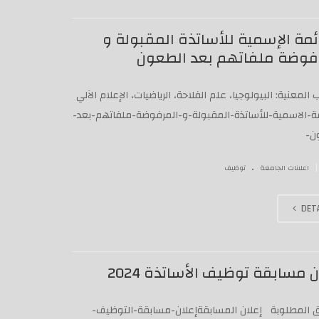
ئمة الإسمية للأساتذة المقبولة و
فوضة ملفاتهم بعد الطعون
المعنية: البيولوجيا، علم الفلاحة، الرياضيات، الإعلام الآلي
مة-الاسمية-للأساتذة-المقبولة-و-المرفوضة-ملفاتهم-بعد-
ن-
.
|
اعلانات الجامعة
توظيف
DETA
ن مسابقة توظيف الأساتذة 2024‎
ئق المطلوبة إعلان المسابقةإعلان-مسابقة-التوظيف-