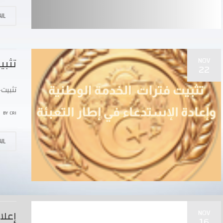
IL
NOV
تثبي
22
تثبيت
BY
CRI
IL
NOV
إعلا
16