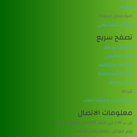
توظيف
خلية ضمان الجودة
التكوين البيداغوجي
تصفح سريع
التعليم عن بعد
البريد الالكتروني
المكتبة الالكترونية
الأرضية البيداغوجية
قناة الجامعة
شراكة
مركز التعليم المكثف للغات
معلومات الاتصال
ص ب 138 حي النصر 20000، سعيدة، الجزائر
رقم الهاتف : 048981000،3500