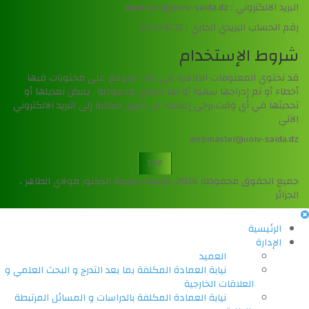
البريد الالكتروني : doyen.ecg@univ-saida.dz
رقم الحساب البريدي الجاري : 231574/31
شروط الإستخدام
قد تحتوي المعلومات الظاهرة في هذا الموقع على محتويات فيها
أخطاء أو تم إدراجها سهوا أو لها حقوق محفوظة . يمكن تعديلها أو
تحديثها في أي وقت،يرجى إعلامنا عن طريق الكتابة إلى البريد الالكتروني
الآتي
webmaster@univ-saida.dz
TOP
جميع الحقوق محفوظة 2016, جامعة سعيدة الدكتور مولاي الطاهر ،
الجزائر
الرئيسية
الإدارة
العميد
نيابة العمادة المكلفة بما بعد التدرج و البحث العلمي و
العلاقات الخارجية
نيابة العمادة المكلفة بالدراسات و المسائل المرتبطة