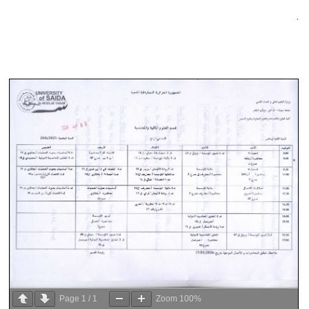
.
Page
1
/
1
Zoom
100%