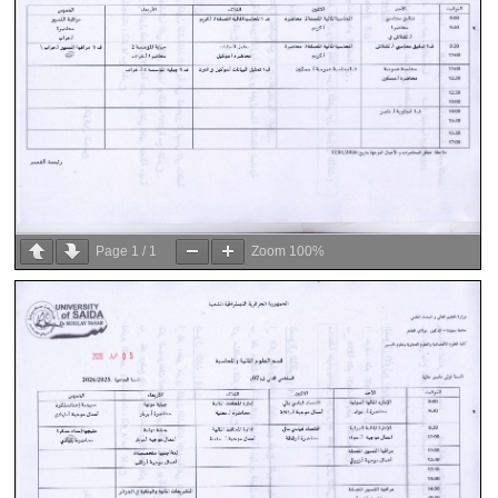
Page
1
/
1
Zoom
100%