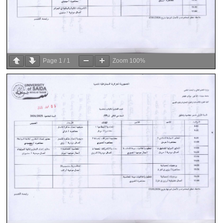
Page
1
/
1
Zoom
100%