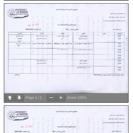
Page
1
/
1
Zoom
100%