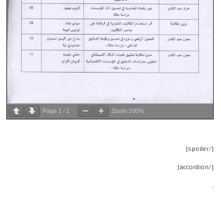
Page
1
/
2
Zoom
100%
[/spoiler]
[/accordion]
.