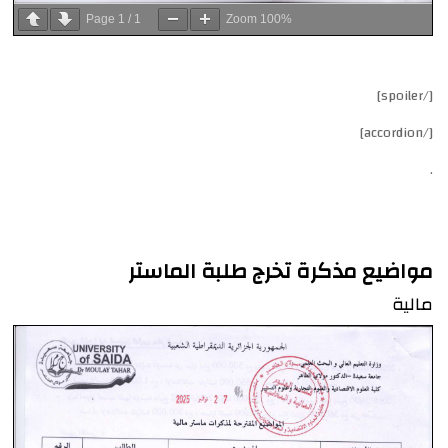
Page
1
/
1
Zoom
100%
[/spoiler]
[/accordion]
.
مواضيع مذكرة تخرج طلبة الماستر
مالية