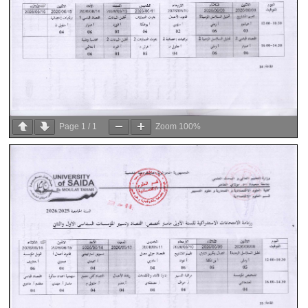
Page
1
/
1
Zoom
100%