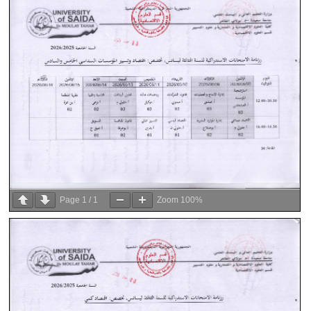
Page
1
/
1
Zoom
100%