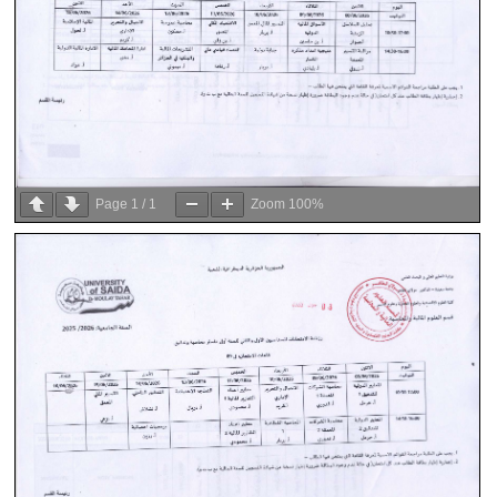
Page
1
/
1
Zoom
100%