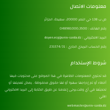
معلومات الاتصال
ص ب 138 حي النصر 20000، سعيدة، الجزائر
رقم الهاتف : 048981000،3500
البريد الالكتروني : doyen.ecg@univ-saida.dz
رقم الحساب البريدي الجاري : 231574/31
شروط الإستخدام
قد تحتوي المعلومات الظاهرة في هذا الموقع على محتويات فيها
أخطاء أو تم إدراجها سهوا أو لها حقوق محفوظة . يمكن تعديلها أو
تحديثها في أي وقت،يرجى إعلامنا عن طريق الكتابة إلى البريد الالكتروني
الآتي
webmaster@univ-saida.dz