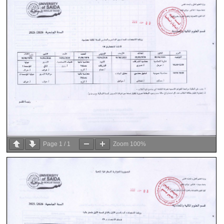
Page
1
/
1
Zoom
100%