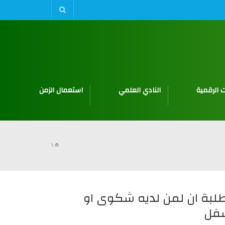
 الرقمية
النادي العلمي
استعمال الزمن
\
⟰
لبة ان لمن لديه شكوى او
سفل