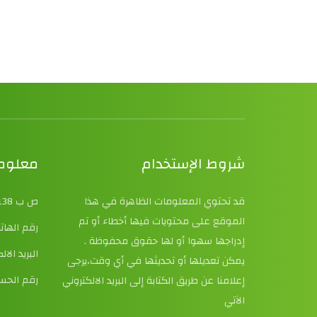
شروط الإستخدام
معلوما
قد تحتوي المعلومات الظاهرة في هذا
ص ب 138 حي النصر 20000، سعيدة، الجزائر
الموقع على محتويات فيها أخطاء أو تم
رقم الهاتف : 0،3500
إدراجها سهوا أو لها حقوق محفوظة .
البريد الالكتروني : .dz
يمكن تعديلها أو تحديثها في أي وقت،يرجى
رقم الحساب ا
إعلامنا عن طريق الكتابة إلى البريد الالكتروني
الآتي