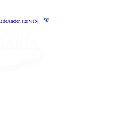
erie
Ancien site web
|