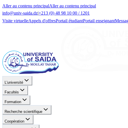
Aller au contenu principal
Aller au contenu principal
info@univ-saida.dz
|
+213 (0) 48 98 10 00 / 1201
Visite virtuelle
Appels d'offres
Portail étudiant
Portail enseignant
Messag
L'université
Facultés
Formation
Recherche scientifique
Coopération