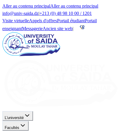
Aller au contenu principal
Aller au contenu principal
info@univ-saida.dz
|
+213 (0) 48 98 10 00 / 1201
Visite virtuelle
Appels d'offres
Portail étudiant
Portail
enseignant
Messagerie
Ancien site web
|
L'université
Facultés