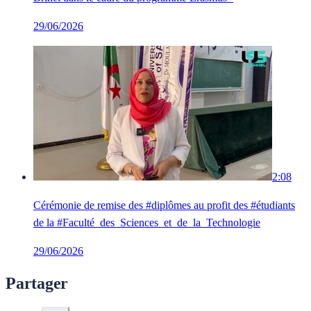
29/06/2026
2:08
Cérémonie de remise des #diplômes au profit des #étudiants
de la #Faculté_des_Sciences_et_de_la_Technologie
29/06/2026
Partager