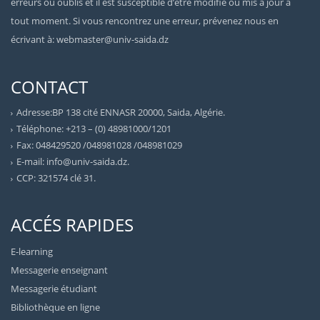
erreurs ou oublis et il est susceptible d’être modifié ou mis à jour à
tout moment. Si vous rencontrez une erreur, prévenez nous en
écrivant à: webmaster@univ-saida.dz
CONTACT
Adresse:BP 138 cité ENNASR 20000, Saida, Algérie.
Téléphone: +213 – (0) 48981000/1201
Fax: 048429520 /048981028 /048981029
E-mail: info@univ-saida.dz.
CCP: 321574 clé 31.
ACCÉS RAPIDES
E-learning
Messagerie enseignant
Messagerie étudiant
Bibliothèque en ligne