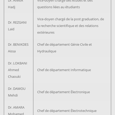
Dr. AIMER
Vice-doyen chargé des études et des
Hadj
questions liées au étudiants
Vice-doyen chargé de la post graduation, de
Dr. REZGANI
la recherche scientifique et des relations
Laid
extérieures
Dr. BENIKDES
Chef de département Génie Civile et
Aissa
Hydraulique
Dr. LOKBANI
Ahmed
Chef de département Informatique
Chaouki
Dr. DAMOU
Chef de département Électronique
Mehdi
Dr. AMARA
Chef de département Électrotechnique
Mohamed