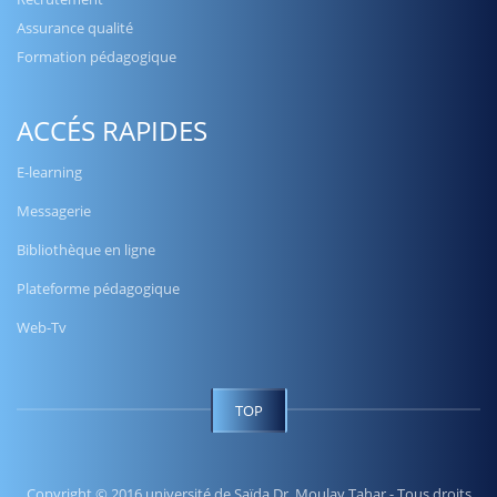
Assurance qualité
Formation pédagogique
ACCÉS RAPIDES
E-learning
Messagerie
Bibliothèque en ligne
Plateforme pédagogique
Web-Tv
TOP
Copyright © 2016 université de Saïda Dr. Moulay Tahar - Tous droits