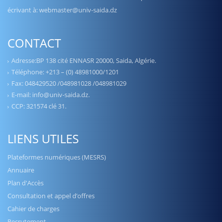
écrivant à: webmaster@univ-saida.dz
CONTACT
Adresse:BP 138 cité ENNASR 20000, Saida, Algérie.
Téléphone: +213 – (0) 48981000/1201
Fax: 048429520 /048981028 /048981029
E-mail: info@univ-saida.dz.
CCP: 321574 clé 31.
LIENS UTILES
Plateformes numériques (MESRS)
Annuaire
Plan d'Accès
Consultation et appel d’offres
Cahier de charges
Recrutement