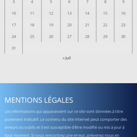
3
4
5
6
7
8
9
10
11
12
13
14
15
16
17
18
19
20
21
22
23
24
25
26
27
28
29
30
31
« Juil
MENTIONS LÉGALES
Les informations qui apparaissent sur ce site sont données à titre
purement indicatif. Le contenu du site Internet peut comporter des
erreurs ou oublis et il est susceptible d’être modifié ou mis à jour à
tout moment. Si vous rencontrez une erreur, prévenez nous en