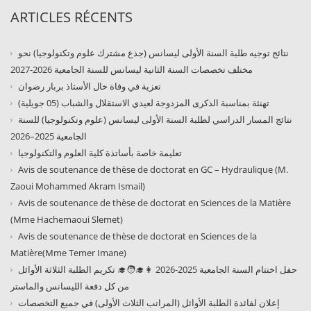
ARTICLES RÉCENTS
نتائج توجيه طلبة السنة الأولى ليسانس (جذع مشترك علوم وتكنولوجيا) نحو
مختلف تخصصات السنة الثانية ليسانس للسنة الجامعية 2026-2027
تعزية في وفاة خال الأستاذ بربار رضوان
تهنئة بمناسبة الذكرى المزدوجة لعيدي الاستقلال والشباب (05 جويلية)
نتائج المسار الدراسي لطلبة السنة الأولى ليسانس (علوم وتكنولوجيا) للسنة
الجامعية 2025–2026
تعليمة خاصة بأساتذة كلية العلوم والتكنولوجيا
Avis de soutenance de thèse de doctorat en GC – Hydraulique (M.
Zaoui Mohammed Akram Ismail)
Avis de soutenance de thèse de doctorat en Sciences de la Matière
(Mme Hachemaoui Slemet)
Avis de soutenance de thèse de doctorat en Sciences de la
Matière(Mme Temer Imane)
حفل اختتام السنة الجامعية 2025-2026 👩‍🎓🧑‍🎓 تكريم الطلبة الثلاثة الأوائل
من كل دفعة الليسانس والماستر
إعلان لفائدة الطلبة الأوائل (المراتب الثلاث الأولى) في جميع التخصصات