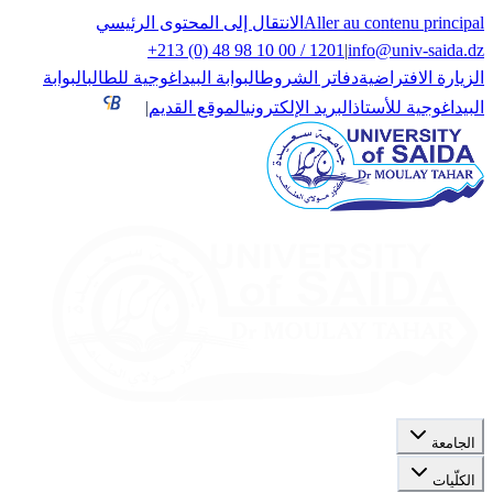
Aller au contenu principal
الانتقال إلى المحتوى الرئيسي
+213 (0) 48 98 10 00 / 1201
|
info@univ-saida.dz
الزيارة الافتراضية
دفاتر الشروط
البوابة البيداغوجية للطالب
البوابة
البيداغوجية للأستاذ
البريد الإلكتروني
الموقع القديم
|
الجامعة
الكلّيات