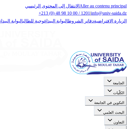
Aller au contenu principal
الانتقال إلى المحتوى الرئيسي
+213 (0) 48 98 10 00 / 1201
|
info@univ-saida.dz
الزيارة الافتراضية
دفاتر الشروط
البوابة البيداغوجية للطالب
البوابة البيدا
الجامعة
الكلّيات
التكوين في الجامعة
البحث العلمي
التعاون