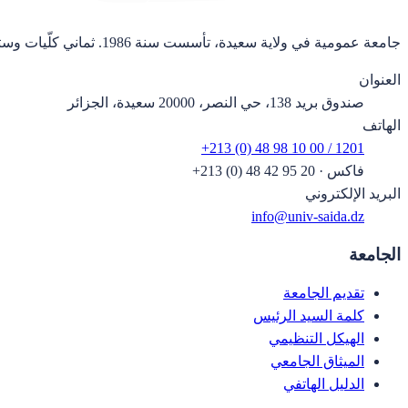
جامعة عمومية في ولاية سعيدة، تأسست سنة 1986. ثماني كلّيات وستة وعشرون قسماً.
العنوان
صندوق بريد 138، حي النصر، 20000 سعيدة، الجزائر
الهاتف
+213 (0) 48 98 10 00 / 1201
فاكس
·
+213 (0) 48 42 95 20
البريد الإلكتروني
info@univ-saida.dz
الجامعة
تقديم الجامعة
كلمة السيد الرئيس
الهيكل التنظيمي
الميثاق الجامعي
الدليل الهاتفي