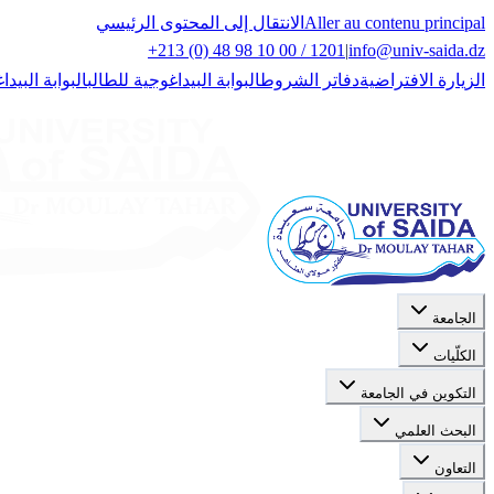
Aller au contenu principal
الانتقال إلى المحتوى الرئيسي
+213 (0) 48 98 10 00 / 1201
|
info@univ-saida.dz
الزيارة الافتراضية
دفاتر الشروط
البوابة البيداغوجية للطالب
البوابة البيدا
الجامعة
الكلّيات
التكوين في الجامعة
البحث العلمي
التعاون