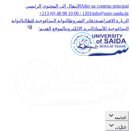
Aller au contenu principal
الانتقال إلى المحتوى الرئيسي
+213 (0) 48 98 10 00 / 1201
|
info@univ-saida.dz
الزيارة الافتراضية
دفاتر الشروط
البوابة البيداغوجية للطالب
البوابة
البيداغوجية للأستاذ
البريد الإلكتروني
الموقع القديم
|
الجامعة
الكلّيات