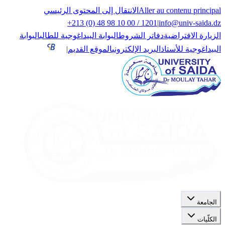
Aller au contenu principal
الانتقال إلى المحتوى الرئيسي
+213 (0) 48 98 10 00 / 1201
|
info@univ-saida.dz
الزيارة الافتراضية
دفاتر الشروط
البوابة البيداغوجية للطالب
البوابة
البيداغوجية للأستاذ
البريد الإلكتروني
الموقع القديم
|
الجامعة
الكلّيات