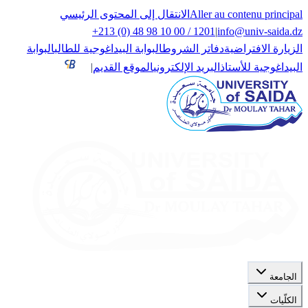
Aller au contenu principal
الانتقال إلى المحتوى الرئيسي
+213 (0) 48 98 10 00 / 1201
|
info@univ-saida.dz
الزيارة الافتراضية
دفاتر الشروط
البوابة البيداغوجية للطالب
البوابة
البيداغوجية للأستاذ
البريد الإلكتروني
الموقع القديم
|
الجامعة
الكلّيات