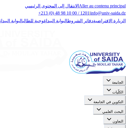
Aller au contenu principal
الانتقال إلى المحتوى الرئيسي
+213 (0) 48 98 10 00 / 1201
|
info@univ-saida.dz
الزيارة الافتراضية
دفاتر الشروط
البوابة البيداغوجية للطالب
البوابة البيدا
الجامعة
الكلّيات
التكوين في الجامعة
البحث العلمي
التعاون