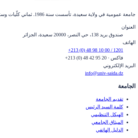
جامعة عمومية في ولاية سعيدة، تأسست سنة 1986. ثماني كلّيات وستة وعشرون قسماً.
العنوان
صندوق بريد 138، حي النصر، 20000 سعيدة، الجزائر
الهاتف
+213 (0) 48 98 10 00 / 1201
فاكس
·
+213 (0) 48 42 95 20
البريد الإلكتروني
info@univ-saida.dz
الجامعة
تقديم الجامعة
كلمة السيد الرئيس
الهيكل التنظيمي
الميثاق الجامعي
الدليل الهاتفي