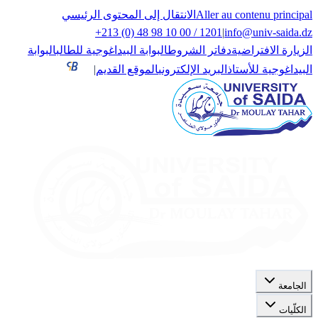
Aller au contenu principal
الانتقال إلى المحتوى الرئيسي
+213 (0) 48 98 10 00 / 1201
|
info@univ-saida.dz
الزيارة الافتراضية
دفاتر الشروط
البوابة البيداغوجية للطالب
البوابة
البيداغوجية للأستاذ
البريد الإلكتروني
الموقع القديم
|
الجامعة
الكلّيات