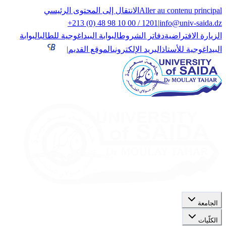
Aller au contenu principal
الانتقال إلى المحتوى الرئيسي
+213 (0) 48 98 10 00 / 1201
|
info@univ-saida.dz
الزيارة الافتراضية
دفاتر الشروط
البوابة البيداغوجية للطالب
البوابة
البيداغوجية للأستاذ
البريد الإلكتروني
الموقع القديم
|
الجامعة
الكلّيات