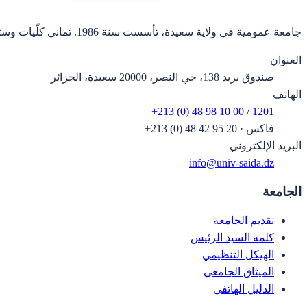
جامعة عمومية في ولاية سعيدة، تأسست سنة 1986. ثماني كلّيات وستة وعشرون قسماً.
العنوان
صندوق بريد 138، حي النصر، 20000 سعيدة، الجزائر
الهاتف
+213 (0) 48 98 10 00 / 1201
فاكس
·
+213 (0) 48 42 95 20
البريد الإلكتروني
info@univ-saida.dz
الجامعة
تقديم الجامعة
كلمة السيد الرئيس
الهيكل التنظيمي
الميثاق الجامعي
الدليل الهاتفي