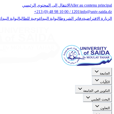
Aller au contenu principal
الانتقال إلى المحتوى الرئيسي
+213 (0) 48 98 10 00 / 1201
|
info@univ-saida.dz
الزيارة الافتراضية
دفاتر الشروط
البوابة البيداغوجية للطالب
البوابة البيدا
الجامعة
الكلّيات
التكوين في الجامعة
البحث العلمي
التعاون