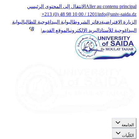
Aller au contenu principal
الانتقال إلى المحتوى الرئيسي
+213 (0) 48 98 10 00 / 1201
|
info@univ-saida.dz
الزيارة الافتراضية
دفاتر الشروط
البوابة البيداغوجية للطالب
البوابة
البيداغوجية للأستاذ
البريد الإلكتروني
الموقع القديم
|
الجامعة
الكلّيات