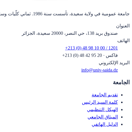
جامعة عمومية في ولاية سعيدة، تأسست سنة 1986. ثماني كلّيات وستة وعشرون قسماً.
العنوان
صندوق بريد 138، حي النصر، 20000 سعيدة، الجزائر
الهاتف
+213 (0) 48 98 10 00 / 1201
فاكس
·
+213 (0) 48 42 95 20
البريد الإلكتروني
info@univ-saida.dz
الجامعة
تقديم الجامعة
كلمة السيد الرئيس
الهيكل التنظيمي
الميثاق الجامعي
الدليل الهاتفي