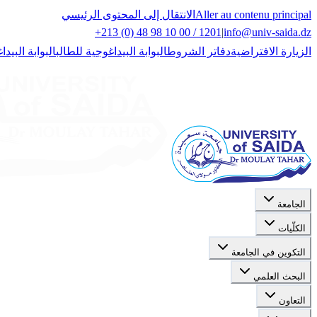
Aller au contenu principal
الانتقال إلى المحتوى الرئيسي
+213 (0) 48 98 10 00 / 1201
|
info@univ-saida.dz
الزيارة الافتراضية
دفاتر الشروط
البوابة البيداغوجية للطالب
البوابة البيدا
الجامعة
الكلّيات
التكوين في الجامعة
البحث العلمي
التعاون