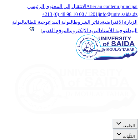
Aller au contenu principal
الانتقال إلى المحتوى الرئيسي
+213 (0) 48 98 10 00 / 1201
|
info@univ-saida.dz
الزيارة الافتراضية
دفاتر الشروط
البوابة البيداغوجية للطالب
البوابة
البيداغوجية للأستاذ
البريد الإلكتروني
الموقع القديم
|
الجامعة
الكلّيات