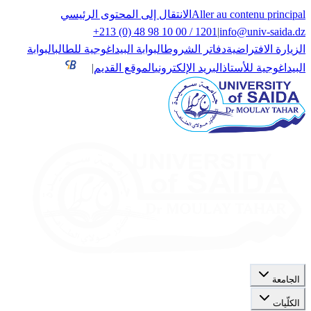
Aller au contenu principal
الانتقال إلى المحتوى الرئيسي
+213 (0) 48 98 10 00 / 1201
|
info@univ-saida.dz
الزيارة الافتراضية
دفاتر الشروط
البوابة البيداغوجية للطالب
البوابة
البيداغوجية للأستاذ
البريد الإلكتروني
الموقع القديم
|
الجامعة
الكلّيات