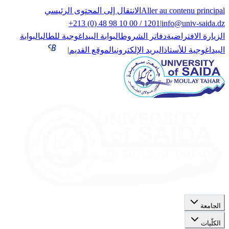
Aller au contenu principal
الانتقال إلى المحتوى الرئيسي
+213 (0) 48 98 10 00 / 1201
|
info@univ-saida.dz
الزيارة الافتراضية
دفاتر الشروط
البوابة البيداغوجية للطالب
البوابة
البيداغوجية للأستاذ
البريد الإلكتروني
الموقع القديم
|
الجامعة
الكلّيات