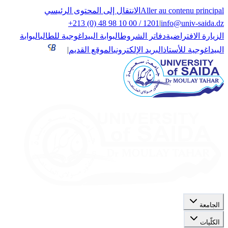
Aller au contenu principal
الانتقال إلى المحتوى الرئيسي
+213 (0) 48 98 10 00 / 1201
|
info@univ-saida.dz
الزيارة الافتراضية
دفاتر الشروط
البوابة البيداغوجية للطالب
البوابة
البيداغوجية للأستاذ
البريد الإلكتروني
الموقع القديم
|
الجامعة
الكلّيات