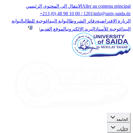
Aller au contenu principal
الانتقال إلى المحتوى الرئيسي
+213 (0) 48 98 10 00 / 1201
|
info@univ-saida.dz
الزيارة الافتراضية
دفاتر الشروط
البوابة البيداغوجية للطالب
البوابة
البيداغوجية للأستاذ
البريد الإلكتروني
الموقع القديم
|
الجامعة
الكلّيات