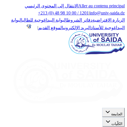
Aller au contenu principal
الانتقال إلى المحتوى الرئيسي
+213 (0) 48 98 10 00 / 1201
|
info@univ-saida.dz
الزيارة الافتراضية
دفاتر الشروط
البوابة البيداغوجية للطالب
البوابة
البيداغوجية للأستاذ
البريد الإلكتروني
الموقع القديم
|
الجامعة
الكلّيات