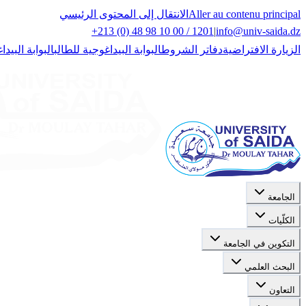
Aller au contenu principal
الانتقال إلى المحتوى الرئيسي
+213 (0) 48 98 10 00 / 1201
|
info@univ-saida.dz
الزيارة الافتراضية
دفاتر الشروط
البوابة البيداغوجية للطالب
البوابة البيدا
الجامعة
الكلّيات
التكوين في الجامعة
البحث العلمي
التعاون