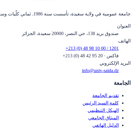
جامعة عمومية في ولاية سعيدة، تأسست سنة 1986. ثماني كلّيات وستة وعشرون قسماً.
العنوان
صندوق بريد 138، حي النصر، 20000 سعيدة، الجزائر
الهاتف
+213 (0) 48 98 10 00 / 1201
فاكس
·
+213 (0) 48 42 95 20
البريد الإلكتروني
info@univ-saida.dz
الجامعة
تقديم الجامعة
كلمة السيد الرئيس
الهيكل التنظيمي
الميثاق الجامعي
الدليل الهاتفي