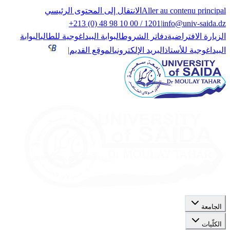
Aller au contenu principal
الانتقال إلى المحتوى الرئيسي
+213 (0) 48 98 10 00 / 1201
|
info@univ-saida.dz
الزيارة الافتراضية
دفاتر الشروط
البوابة البيداغوجية للطالب
البوابة
البيداغوجية للأستاذ
البريد الإلكتروني
الموقع القديم
|
الجامعة
الكلّيات