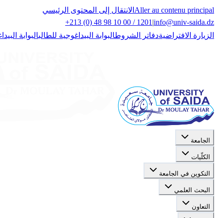
Aller au contenu principal
الانتقال إلى المحتوى الرئيسي
+213 (0) 48 98 10 00 / 1201
|
info@univ-saida.dz
الزيارة الافتراضية
دفاتر الشروط
البوابة البيداغوجية للطالب
البوابة البيدا
الجامعة
الكلّيات
التكوين في الجامعة
البحث العلمي
التعاون