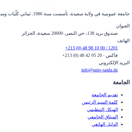
جامعة عمومية في ولاية سعيدة، تأسست سنة 1986. ثماني كلّيات وستة وعشرون قسماً.
العنوان
صندوق بريد 138، حي النصر، 20000 سعيدة، الجزائر
الهاتف
+213 (0) 48 98 10 00 / 1201
فاكس
·
+213 (0) 48 42 95 20
البريد الإلكتروني
info@univ-saida.dz
الجامعة
تقديم الجامعة
كلمة السيد الرئيس
الهيكل التنظيمي
الميثاق الجامعي
الدليل الهاتفي