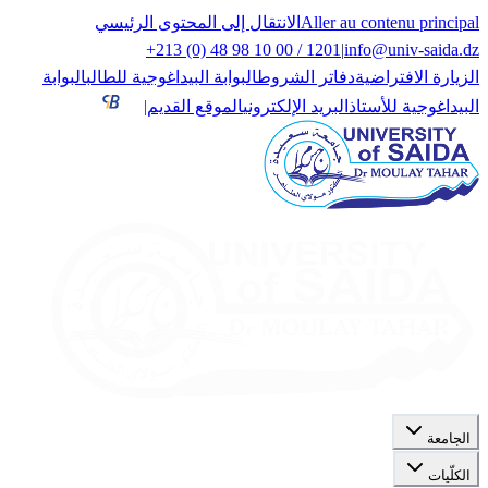
Aller au contenu principal
الانتقال إلى المحتوى الرئيسي
+213 (0) 48 98 10 00 / 1201
|
info@univ-saida.dz
الزيارة الافتراضية
دفاتر الشروط
البوابة البيداغوجية للطالب
البوابة
البيداغوجية للأستاذ
البريد الإلكتروني
الموقع القديم
|
الجامعة
الكلّيات