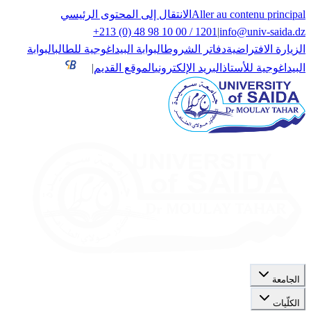
Aller au contenu principal
الانتقال إلى المحتوى الرئيسي
+213 (0) 48 98 10 00 / 1201
|
info@univ-saida.dz
الزيارة الافتراضية
دفاتر الشروط
البوابة البيداغوجية للطالب
البوابة
البيداغوجية للأستاذ
البريد الإلكتروني
الموقع القديم
|
الجامعة
الكلّيات